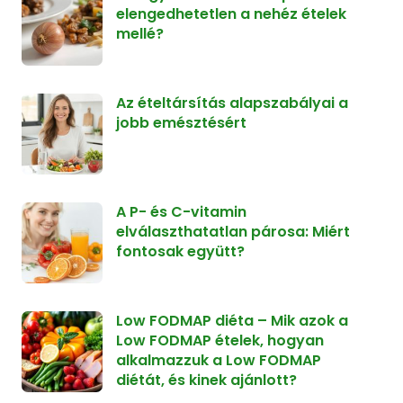
elengedhetetlen a nehéz ételek
mellé?
Az ételtársítás alapszabályai a
jobb emésztésért
A P- és C-vitamin
elválaszthatatlan párosa: Miért
fontosak együtt?
Low FODMAP diéta – Mik azok a
Low FODMAP ételek, hogyan
alkalmazzuk a Low FODMAP
diétát, és kinek ajánlott?