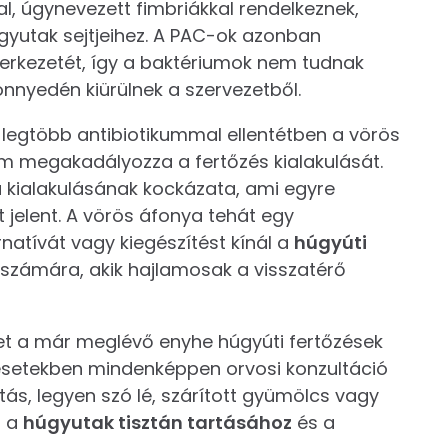
al, úgynevezett fimbriákkal rendelkeznek,
yutak sejtjeihez. A PAC-ok azonban
zerkezetét, így a baktériumok nem tudnak
önnyedén kiürülnek a szervezetből.
 legtöbb antibiotikummal ellentétben a vörös
m megakadályozza a fertőzés kialakulását.
a kialakulásának kockázata, ami egyre
jelent. A vörös áfonya tehát egy
natívát vagy kiegészítést kínál a
húgyúti
 számára, akik hajlamosak a visszatérő
et a már meglévő enyhe húgyúti fertőzések
 esetekben mindenképpen orvosi konzultáció
ás, legyen szó lé, szárított gyümölcs vagy
t a
húgyutak tisztán tartásához
és a