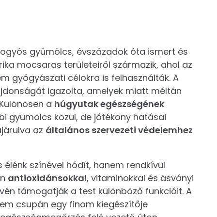
 bogyós gyümölcs, évszázadok óta ismert és
ika mocsaras területeiről származik, ahol az
 gyógyászati célokra is felhasználták. A
donságát igazolta, amelyek miatt méltán
 Különösen a
húgyutak egészségének
bbi gyümölcs közül, de jótékony hatásai
ájárulva az
általános szervezeti védelemhez
 élénk színével hódít, hanem rendkívül
an
antioxidánsokkal
, vitaminokkal és ásványi
vén támogatják a test különböző funkcióit. A
nem csupán egy finom kiegészítője