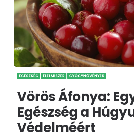
EGÉSZSÉG
ÉLELMISZER
GYÓGYNÖVÉNYEK
Vörös Áfonya: Eg
Egészség a Húgyu
Védelméért