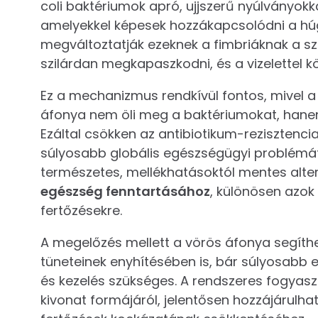
coli baktériumok apró, ujjszerű nyúlványokk
amelyekkel képesek hozzákapcsolódni a húg
megváltoztatják ezeknek a fimbriáknak a s
szilárdan megkapaszkodni, és a vizelettel k
Ez a mechanizmus rendkívül fontos, mivel a
áfonya nem öli meg a baktériumokat, hane
Ezáltal csökken az antibiotikum-rezisztenci
súlyosabb globális egészségügyi problémát 
természetes, mellékhatásoktól mentes alter
egészség fenntartásához
, különösen azok
fertőzésekre.
A megelőzés mellett a vörös áfonya segíth
tüneteinek enyhítésében is, bár súlyosabb
és kezelés szükséges. A rendszeres fogyaszt
kivonat formájáról, jelentősen hozzájárulha