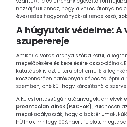
szárított, lé és étrend-kiegészítő formájába
hozzájárul ahhoz, hogy a vörös áfonya ne
évezredes hagyományokkal rendelkező, sok
A húgyutak védelme: A 
szuperereje
Amikor a vörös áfonya szóba kerül, a legt
megelőzésére és kezelésére asszociálnak. 
kutatások is ezt a területet emelik ki legin
köszönhetően hatékonyan képes fellépni a 
szemben, anélkül, hogy károsítaná a szerve
A kulcsfontosságú hatóanyagok, amelyek ezt
proantocianidinek (PAC-ok)
, különösen a
megakadályozzák, hogy a baktériumok, kü
HÚT-ok mintegy 90%-áért felelős, megtapad