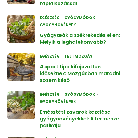
táplálkozással
EGÉSZSÉG
GYÓGYMÓDOK
GYÓGYNÖVÉNYEK
Gyógyteák a székrekedés ellen:
Melyik a leghatékonyabb?
EGÉSZSÉG
TESTMOZGÁS
4 sport tipp kifejezetten
időseknek: Mozgásban maradni
sosem késő
EGÉSZSÉG
GYÓGYMÓDOK
GYÓGYNÖVÉNYEK
Emésztési zavarok kezelése
gyógynövényekkel: A természet
patikája