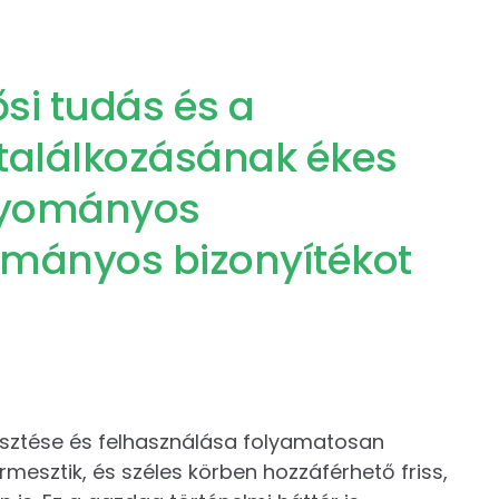
ősi tudás és a
alálkozásának ékes
agyományos
mányos bizonyítékot
sztése és felhasználása folyamatosan
rmesztik, és széles körben hozzáférhető friss,