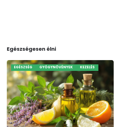
Egészségesen élni
EGÉSZSÉG
GYÓGYNÖVÉNYEK
KEZELÉS