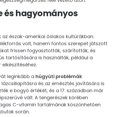
 egészségmegőrzés felé vezető úton.
te és hagyományos
 az észak-amerikai őslakos kultúrákban.
kforrás volt, hanem fontos szerepet játszott
ókat frissen fogyasztották, szárították, és
s tartósítására is használták, például a
 elkészítéséhez.
át leginkább a
húgyúti problémák
lázcsillapításra és az emésztés javítására is
ték e bogyó értékét, és a 17. században már
népszerűvé vált. A tengerészek körében
magas C-vitamin tartalmának köszönhetően
jóutak során.