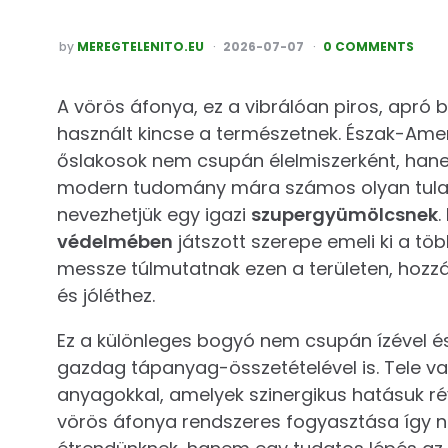
POSTED
by
MEREGTELENITO.EU
2026-07-07
0 COMMENTS
A vörös áfonya, ez a vibrálóan piros, apró
használt kincse a természetnek. Észak-Amer
őslakosok nem csupán élelmiszerként, hanem
modern tudomány mára számos olyan tulaj
nevezhetjük egy igazi
szupergyümölcsnek
.
védelmében
játszott szerepe emeli ki a tö
messze túlmutatnak ezen a területen, hozz
és jóléthez.
Ez a különleges bogyó nem csupán ízével és
gazdag tápanyag-összetételével is. Tele v
anyagokkal, amelyek szinergikus hatásuk ré
vörös áfonya rendszeres fogyasztása így 