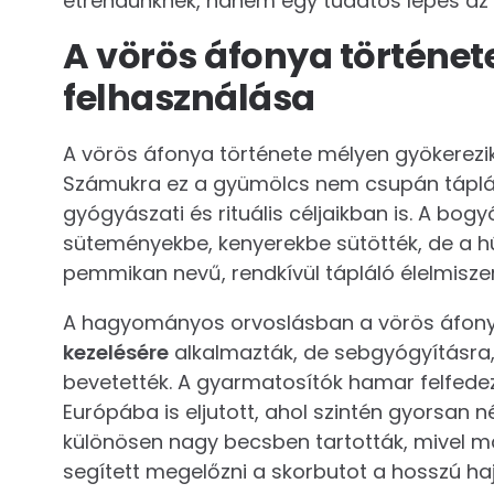
étrendünknek, hanem egy tudatos lépés az
A vörös áfonya történe
felhasználása
A vörös áfonya története mélyen gyökerezik
Számukra ez a gyümölcs nem csupán táplálé
gyógyászati és rituális céljaikban is. A bogy
süteményekbe, kenyerekbe sütötték, de a hú
pemmikan nevű, rendkívül tápláló élelmiszer
A hagyományos orvoslásban a vörös áfony
kezelésére
alkalmazták, de sebgyógyításra, 
bevetették. A gyarmatosítók hamar felfedez
Európába is eljutott, ahol szintén gyorsan 
különösen nagy becsben tartották, mivel 
segített megelőzni a skorbutot a hosszú ha