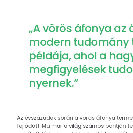
„A vörös áfonya az 
modern tudomány t
példája, ahol a h
megfigyelések tudo
nyernek.”
Az évszázadok során a vörös áfonya terme
fejlődött. Ma már a világ számos pontján te