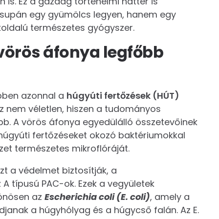
n is. Ez a gazdag történelmi háttér is
 csupán egy gyümölcs legyen, hanem egy
oldalú természetes gyógyszer.
vörös áfonya legfőbb
öbben azonnal a
húgyúti fertőzések (HÚT)
Ez nem véletlen, hiszen a tudományos
kább. A vörös áfonya egyedülálló összetevőinek
húgyúti fertőzéseket okozó baktériumokkal
zet természetes mikroflóráját.
 a védelmet biztosítják, a
z A típusú PAC-ok. Ezek a vegyületek
lönösen az
Escherichia coli (E. coli)
, amely a
janak a húgyhólyag és a húgycső falán. Az E.