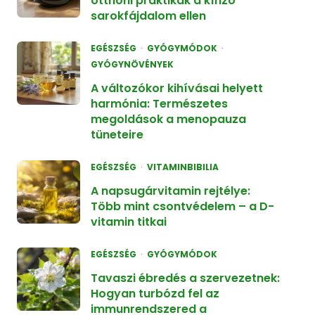
otthoni praktikák a kínzó
sarokfájdalom ellen
EGÉSZSÉG
GYÓGYMÓDOK
GYÓGYNÖVÉNYEK
A változókor kihívásai helyett
harmónia: Természetes
megoldások a menopauza
tüneteire
EGÉSZSÉG
VITAMINBIBILIA
A napsugárvitamin rejtélye:
Több mint csontvédelem – a D-
vitamin titkai
EGÉSZSÉG
GYÓGYMÓDOK
Tavaszi ébredés a szervezetnek:
Hogyan turbózd fel az
immunrendszered a