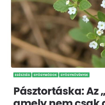
EGÉSZSÉG
GYÓGYMÓDOK
GYÓGYNÖVÉNYEK
Pásztortáska: Az „
amely nem csak a