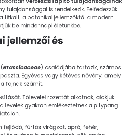
elsősorban
vérzéscsillapító tulajdonságainak
 tulajdonsággal is rendelkezik. Felfedezzük
titkait, a botanikai jellemzőktől a modern
etjük be mindennapi életünkbe.
 jellemzői és
 (
Brassicaceae
) családjába tartozik, számos
káposzta. Egyéves vagy kétéves növény, amely
ta fajnak számít.
ítását. Tőlevelei rozettát alkotnak, alakjuk
ek a levelek gyakran emlékeztetnek a pitypang
iatalon.
ejlődő, fürtös virágzat, apró, fehér,