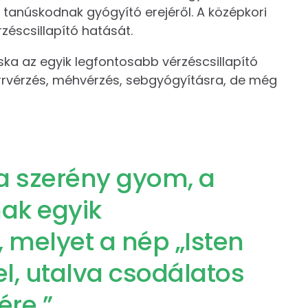
i tanúskodnak gyógyító erejéről. A középkori
zéscsillapító hatását.
a az egyik legfontosabb vérzéscsillapító
rrvérzés, méhvérzés, sebgyógyításra, de még
 a szerény gyom, a
ak egyik
, melyet a nép „Isten
el, utalva csodálatos
ére.”