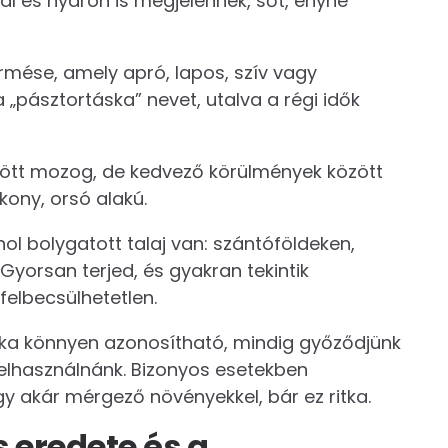
al és nyáron is megjelennek, sőt, enyhe
rmése, amely apró, lapos, szív vagy
„pásztortáska” nevet, utalva a régi idők
ött mozog, de kedvező körülmények között
ony, orsó alakú.
ol bolygatott talaj van: szántóföldeken,
Gyorsan terjed, és gyakran tekintik
elbecsülhetetlen.
ska könnyen azonosítható, mindig győződjünk
felhasználnánk. Bizonyos esetekben
 akár mérgező növényekkel, bár ez ritka.
s eredete és a