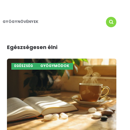
GYÓGYNÖVÉNYEK
SEARCH
Egészségesen élni
EGÉSZSÉG
GYÓGYMÓDOK