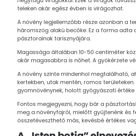
négytagú virágokkal. Ezek a virágok tavassz
teleken akár egész évben is virágozhat.
A növény legjellemzőbb része azonban a te
háromszög alakú becőke. Ez a forma adta a 
pásztorainak tarisznyájára.
Magassága általában 10-50 centiméter köz
akár magasabbra is nőhet. A gyökérzete vék
A növény szinte mindenhol megtalálható, ah
kertekben, utak mentén, romos területeken. 
gyomnövénynek, holott gyógyászati értéke f
Fontos megjegyezni, hogy bár a pásztortá
meg a növényfajról, mielőtt gyűjtenénk és 
összetéveszthető más, kevésbé értékes vagy
A „Isten botja” elnevezé