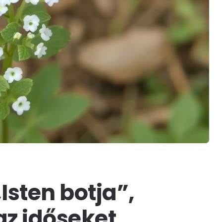
Isten botja”,
z időseket