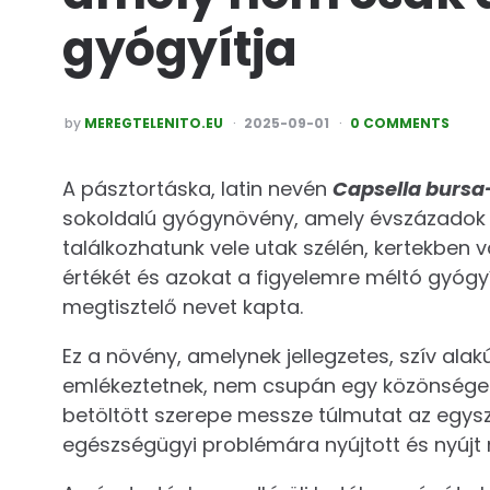
gyógyítja
POSTED
by
MEREGTELENITO.EU
2025-09-01
0 COMMENTS
A pásztortáska, latin nevén
Capsella bursa
sokoldalú gyógynövény, amely évszázadok 
találkozhatunk vele utak szélén, kertekben
értékét és azokat a figyelemre méltó gyógy
megtisztelő nevet kapta.
Ez a növény, amelynek jellegzetes, szív ala
emlékeztetnek, nem csupán egy közönség
betöltött szerepe messze túlmutat az egy
egészségügyi problémára nyújtott és nyújt m