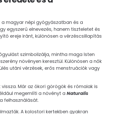
ik a magyar népi gyógyászatban és a
y egyszerű elnevezés, hanem tiszteletet és
yító ereje iránt, különösen a vérzéscsillapítás
yógyulást szimbolizálja, mintha maga Isten
 szerény növényen keresztül. Különösen a nők
zülés utáni vérzések, erős menstruációk vagy
 vissza. Már az ókori görögök és rómaiak is
például megemlíti a növényt a
Naturalis
a felhasználását.
almazták. A kolostori kertekben gyakran