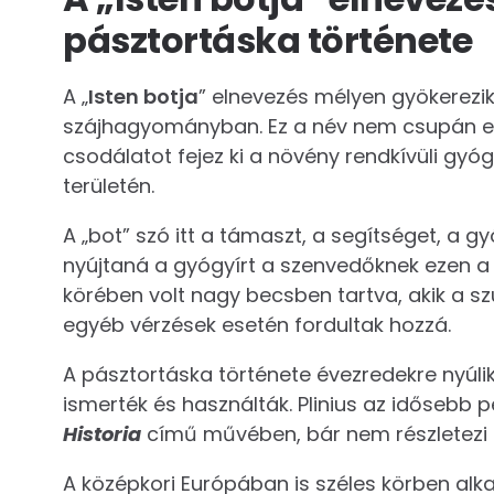
pásztortáska története
A „
Isten botja
” elnevezés mélyen gyökerez
szájhagyományban. Ez a név nem csupán eg
csodálatot fejez ki a növény rendkívüli gyóg
területén.
A „bot” szó itt a támaszt, a segítséget, a g
nyújtaná a gyógyírt a szenvedőknek ezen a
körében volt nagy becsben tartva, akik a s
egyéb vérzések esetén fordultak hozzá.
A pásztortáska története évezredekre nyúlik
ismerték és használták. Plinius az idősebb 
Historia
című művében, bár nem részletezi 
A középkori Európában is széles körben alk