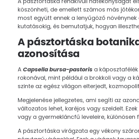
A pásztortáska rendkívüli hatékonyságát 
köszönheti, de emellett számos más jótékony
most együtt ennek a lenyűgöző növénynek a 
kutatásokig, és bemutatjuk, hogyan illeszth
A pásztortáska botanikai
azonosítása
A
Capsella bursa-pastoris
a káposztafélék
rokonával, mint például a brokkoli vagy a 
szinte az egész világon elterjedt, kozmopoli
Megjelenése jellegzetes, ami segíti az azonos
változatos lehet, karéjos vagy szeldelt. Ez
vagy a gyermekláncfű leveleire, különösen f
A pásztortáska virágzata egy vékony száron f