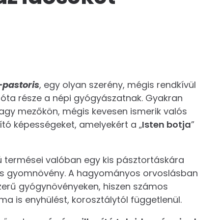
-pastoris
, egy olyan szerény, mégis rendkívül
óta része a népi gyógyászatnak. Gyakran
 vagy mezőkön, mégis kevesen ismerik valós
ító képességeket, amelyekért a „
Isten botja
”
kú termései valóban egy kis pásztortáskára
es gyomnövény. A hagyományos orvoslásban
szerű gyógynövényeken, hiszen számos
a is enyhülést, korosztálytól függetlenül.