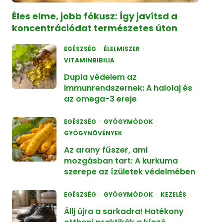
Éles elme, jobb fókusz: Így javítsd a
koncentrációdat természetes úton
EGÉSZSÉG
ÉLELMISZER
VITAMINBIBILIA
Dupla védelem az
immunrendszernek: A halolaj és
az omega-3 ereje
EGÉSZSÉG
GYÓGYMÓDOK
GYÓGYNÖVÉNYEK
Az arany fűszer, ami
mozgásban tart: A kurkuma
szerepe az ízületek védelmében
EGÉSZSÉG
GYÓGYMÓDOK
KEZELÉS
Állj újra a sarkadra! Hatékony