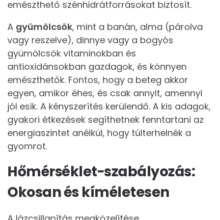
emészthető szénhidrátforrásokat biztosít.
A
gyümölcsök
, mint a banán, alma (párolva
vagy reszelve), dinnye vagy a bogyós
gyümölcsök vitaminokban és
antioxidánsokban gazdagok, és könnyen
emészthetők. Fontos, hogy a beteg akkor
egyen, amikor éhes, és csak annyit, amennyi
jól esik. A kényszerítés kerülendő. A kis adagok,
gyakori étkezések segíthetnek fenntartani az
energiaszintet anélkül, hogy túlterhelnék a
gyomrot.
Hőmérséklet-szabályozás:
Okosan és kíméletesen
A lázcsillapítás megközelítése