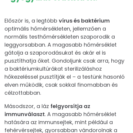
Először is, a legtöbb
vírus és baktérium
optimális hőmérsékleten, jellemzően a
normális testhőmérsékleten szaporodik a
leggyorsabban. A magasabb hőmérséklet
gátolja a szaporodásukat és akár el is
pusztíthatja őket. Gondoljunk csak arra, hogy
a baktériumkultúrákat sterilizáláshoz
hőkezeléssel pusztítják el – a testünk hasonló
elven működik, csak sokkal finomabban és
célzottabban.
Másodszor, a láz
felgyorsítja az
immunválaszt
. A magasabb hőmérséklet
hatására az immunsejtek, mint például a
fehérvérsejtek, gyorsabban vándorolnak a