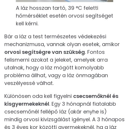
A láz hosszan tartó, 39 °C feletti
hőmérséklet esetén orvosi segítséget
kell kérni.
Bár a láz a test természetes védekezési
mechanizmusa, vannak olyan esetek, amikor
orvosi segítségre van szükség
. Fontos
felismerni azokat a jeleket, amelyek arra
utalnak, hogy a láz mögött komolyabb
probléma állhat, vagy a láz önmagában
veszélyessé válhat.
Különösen oda kell figyelni
csecsemőknél és
kisgyermekeknél
. Egy 3 hónapnál fiatalabb
csecsemőnél fellépő láz (akár enyhe is)
mindig orvosi kivizsgálást igényel. A 3 hónapos
és 3 éves kor közötti gyermekeknél, ha a láz