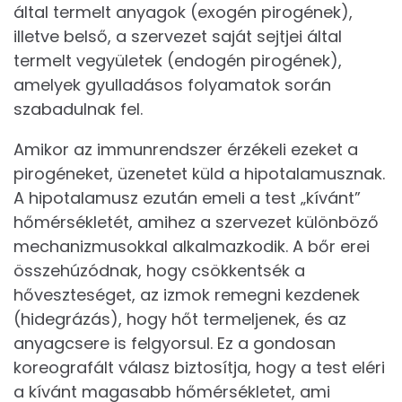
által termelt anyagok (exogén pirogének),
illetve belső, a szervezet saját sejtjei által
termelt vegyületek (endogén pirogének),
amelyek gyulladásos folyamatok során
szabadulnak fel.
Amikor az immunrendszer érzékeli ezeket a
pirogéneket, üzenetet küld a hipotalamusznak.
A hipotalamusz ezután emeli a test „kívánt”
hőmérsékletét, amihez a szervezet különböző
mechanizmusokkal alkalmazkodik. A bőr erei
összehúzódnak, hogy csökkentsék a
hőveszteséget, az izmok remegni kezdenek
(hidegrázás), hogy hőt termeljenek, és az
anyagcsere is felgyorsul. Ez a gondosan
koreografált válasz biztosítja, hogy a test eléri
a kívánt magasabb hőmérsékletet, ami