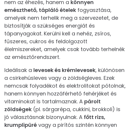
nem az éhezés, hanem a
könnyen
emészthető, tápláló ételek
fogyasztása,
amelyek nem terhelik meg a szervezetet, de
biztosítják a szükséges energiát és
tápanyagokat. Kerülni kell a nehéz, zsíros,
fűszeres, cukros és feldolgozott
élelmiszereket, amelyek csak tovább terhelnék
az emésztőrendszert.
Ideálisak a
levesek és krémlevesek
, különösen
a csirkehúsleves vagy a zöldségleves. Ezek
nemcsak folyadékot és elektrolitokat pótolnak,
hanem könnyen hozzáférhető fehérjéket és
vitaminokat is tartalmaznak. A
párolt
zöldségek
(pl. sárgarépa, cukkini, brokkoli) is
jó választásnak bizonyulnak. A
főtt rizs,
krumplipüré
vagy a pirítós szintén könnyen