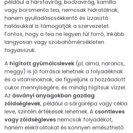
például a hársfavirág, bodzavirág, kamilla
vagy borsmenta tea, nemcsak hidratálnak,
hanem gyulladáscsökkentő és izzasztó
hatásukkal is támogatják a szervezetet.
Fontos, hogy a tea ne legyen túl forró, inkább
langyosan vagy szobahőmérsékleten
fogyasszuk.
A
hígított gyümölcslevek
(pl. alma, narancs,
meggy) is jó forrásai lehetnek a folyadéknak
és a vitaminoknak, de figyeljünk a hozzáadott
cukor mennyiségére, és mindig hígítsuk vízzel.
Az
ásványi anyagokban gazdag
zöldséglevek
, például a sárgarépa vagy cékla
leve, szintén értékesek lehetnek. A
csontleves
vagy zöldségleves
nemcsak folyadékot,
hanem elektrolitokat és könnyen emészthető