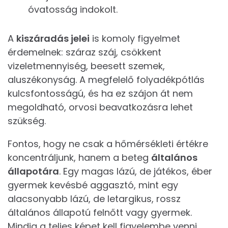
óvatosság indokolt.
A
kiszáradás jelei
is komoly figyelmet
érdemelnek: száraz száj, csökkent
vizeletmennyiség, beesett szemek,
aluszékonyság. A megfelelő folyadékpótlás
kulcsfontosságú, és ha ez szájon át nem
megoldható, orvosi beavatkozásra lehet
szükség.
Fontos, hogy ne csak a hőmérsékleti értékre
koncentráljunk, hanem a beteg
általános
állapotára
. Egy magas lázú, de játékos, éber
gyermek kevésbé aggasztó, mint egy
alacsonyabb lázú, de letargikus, rossz
általános állapotú felnőtt vagy gyermek.
Mindig a teljes képet kell figyelembe venni.