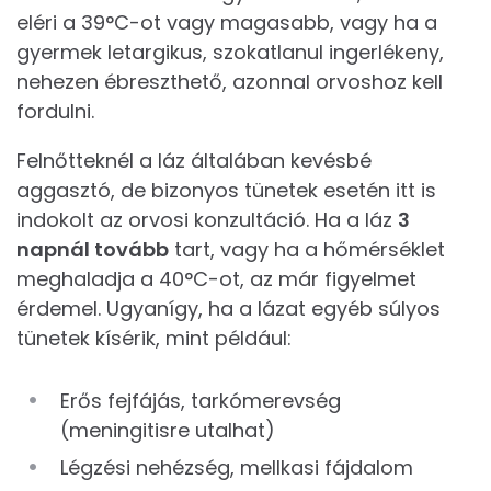
eléri a 39°C-ot vagy magasabb, vagy ha a
gyermek letargikus, szokatlanul ingerlékeny,
nehezen ébreszthető, azonnal orvoshoz kell
fordulni.
Felnőtteknél a láz általában kevésbé
aggasztó, de bizonyos tünetek esetén itt is
indokolt az orvosi konzultáció. Ha a láz
3
napnál tovább
tart, vagy ha a hőmérséklet
meghaladja a 40°C-ot, az már figyelmet
érdemel. Ugyanígy, ha a lázat egyéb súlyos
tünetek kísérik, mint például:
Erős fejfájás, tarkómerevség
(meningitisre utalhat)
Légzési nehézség, mellkasi fájdalom