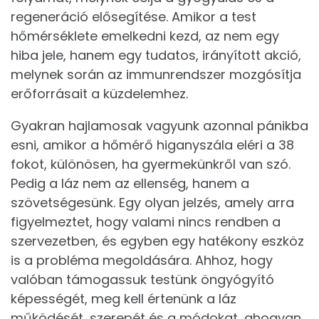
regeneráció elősegítése. Amikor a test
hőmérséklete emelkedni kezd, az nem egy
hiba jele, hanem egy tudatos, irányított akció,
melynek során az immunrendszer mozgósítja
erőforrásait a küzdelemhez.
Gyakran hajlamosak vagyunk azonnal pánikba
esni, amikor a hőmérő higanyszála eléri a 38
fokot, különösen, ha gyermekünkről van szó.
Pedig a láz nem az ellenség, hanem a
szövetségesünk. Egy olyan jelzés, amely arra
figyelmeztet, hogy valami nincs rendben a
szervezetben, és egyben egy hatékony eszköz
is a probléma megoldására. Ahhoz, hogy
valóban támogassuk testünk öngyógyító
képességét, meg kell értenünk a láz
működését, szerepét és a módokat, ahogyan