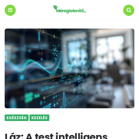
Menu
Search
EGÉSZSÉG
KEZELÉS
Láz: A test intelligens