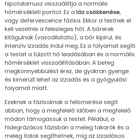
hipotalamusz visszaállítja a normális
hőmérsékleti pontot. Ez a
láz csökkenése
,
vagy defervescence fázisa. Ekkor a testnek el
kell vezetnie a felesleges hőt. A bőrerek
kitágulnak (vasodilatatio), a bőr kipirul, és
intenzív izzadás indul meg. Ez a folyamat segíti
a testet a túlzott hő leadásában és a normális
hőmérséklet visszaállításában. A beteg
megkönnyebbülést érez, de gyakran gyenge
és kimerült lehet az izzadás és a gyógyulási
folyamat miatt.
Ezeknek a fázisoknak a felismerése segít
abban, hogy a megfelelő időben a megfelelő
módon támogassuk a testet. Például, a
hidegrázásos fázisban a meleg takarók és a
meleg italok segíthetnek, míg az izzadásos