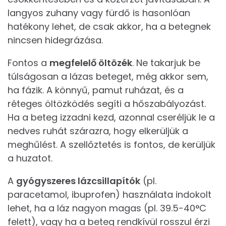
langyos zuhany vagy fürdő is hasonlóan
hatékony lehet, de csak akkor, ha a betegnek
nincsen hidegrázása.
Fontos a
megfelelő öltözék
. Ne takarjuk be
túlságosan a lázas beteget, még akkor sem,
ha fázik. A könnyű, pamut ruházat, és a
réteges öltözködés segíti a hőszabályozást.
Ha a beteg izzadni kezd, azonnal cseréljük le a
nedves ruhát szárazra, hogy elkerüljük a
meghűlést. A szellőztetés is fontos, de kerüljük
a huzatot.
A
gyógyszeres lázcsillapítók
(pl.
paracetamol, ibuprofen) használata indokolt
lehet, ha a láz nagyon magas (pl. 39.5-40°C
felett), vagy ha a beteg rendkívül rosszul érzi