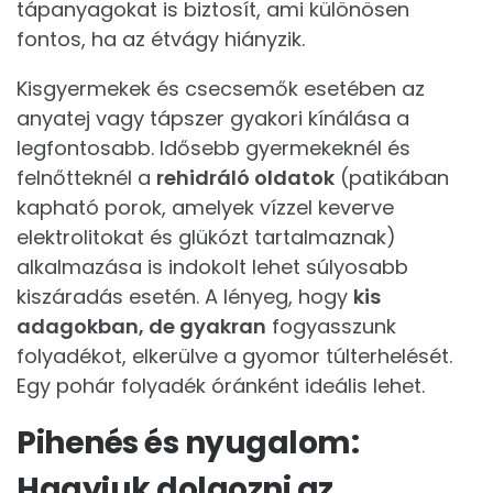
tápanyagokat is biztosít, ami különösen
fontos, ha az étvágy hiányzik.
Kisgyermekek és csecsemők esetében az
anyatej vagy tápszer gyakori kínálása a
legfontosabb. Idősebb gyermekeknél és
felnőtteknél a
rehidráló oldatok
(patikában
kapható porok, amelyek vízzel keverve
elektrolitokat és glükózt tartalmaznak)
alkalmazása is indokolt lehet súlyosabb
kiszáradás esetén. A lényeg, hogy
kis
adagokban, de gyakran
fogyasszunk
folyadékot, elkerülve a gyomor túlterhelését.
Egy pohár folyadék óránként ideális lehet.
Pihenés és nyugalom:
Hagyjuk dolgozni az