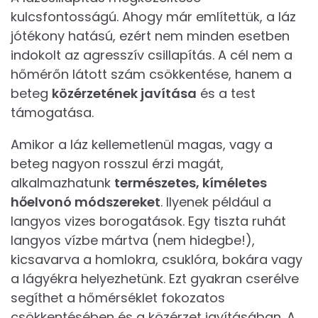
kulcsfontosságú. Ahogy már említettük, a láz
jótékony hatású, ezért nem minden esetben
indokolt az agresszív csillapítás. A cél nem a
hőmérőn látott szám csökkentése, hanem a
beteg
közérzetének javítása
és a test
támogatása.
Amikor a láz kellemetlenül magas, vagy a
beteg nagyon rosszul érzi magát,
alkalmazhatunk
természetes, kíméletes
hőelvonó módszereket
. Ilyenek például a
langyos vizes borogatások. Egy tiszta ruhát
langyos vízbe mártva (nem hidegbe!),
kicsavarva a homlokra, csuklóra, bokára vagy
a lágyékra helyezhetünk. Ezt gyakran cserélve
segíthet a hőmérséklet fokozatos
csökkentésében és a közérzet javításában. A