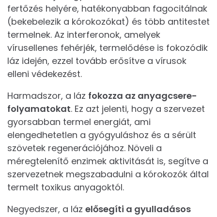
fertőzés helyére, hatékonyabban fagocitálnak
(bekebelezik a kórokozókat) és több antitestet
termelnek. Az interferonok, amelyek
vírusellenes fehérjék, termelődése is fokozódik
láz idején, ezzel tovább erősítve a vírusok
elleni védekezést.
Harmadszor, a láz
fokozza az anyagcsere-
folyamatokat
. Ez azt jelenti, hogy a szervezet
gyorsabban termel energiát, ami
elengedhetetlen a gyógyuláshoz és a sérült
szövetek regenerációjához. Növeli a
méregtelenítő enzimek aktivitását is, segítve a
szervezetnek megszabadulni a kórokozók által
termelt toxikus anyagoktól.
Negyedszer, a láz
elősegíti a gyulladásos