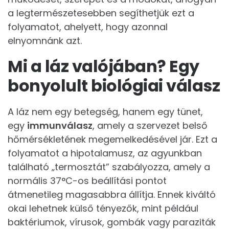
a legtermészetesebben segíthetjük ezt a
folyamatot, ahelyett, hogy azonnal
elnyomnánk azt.
Mi a láz valójában? Egy
bonyolult biológiai válasz
A láz nem egy betegség, hanem egy tünet,
egy
immunválasz
, amely a szervezet belső
hőmérsékletének megemelkedésével jár. Ezt a
folyamatot a hipotalamusz, az agyunkban
található „termosztát” szabályozza, amely a
normális 37°C-os beállítási pontot
átmenetileg magasabbra állítja. Ennek kiváltó
okai lehetnek külső tényezők, mint például
baktériumok, vírusok, gombák vagy paraziták