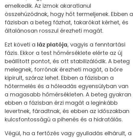
emelkedik. Az izmok akaratlanul
összehúzódnak, hogy hőt termeljenek. Ebben a
fázisban a beteg fázhat, takarókat kérhet, és
általánosan rosszul érezheti magát.
Ezt követi a
láz platója
, vagyis a fenntartási
fázis. Ekkor a test hőmérséklete elérte az új
beállított pontot, és ott stabilizálódik. A beteg
melegnek, forrónak érezheti magát, a bőre
kipirult, száraz lehet. Ebben a fázisban a
hőtermelés és a hőleadás egyensúlyban van
a magasabb hőmérsékleten. A beteg gyakran
ebben a fázisban érzi magát a leginkább
levertnek, fáradtnak, és ebben az időszakban
kulcsfontosságú a pihenés és a hidratálás.
Végül, ha a fertőzés vagy gyulladás elhárult, a