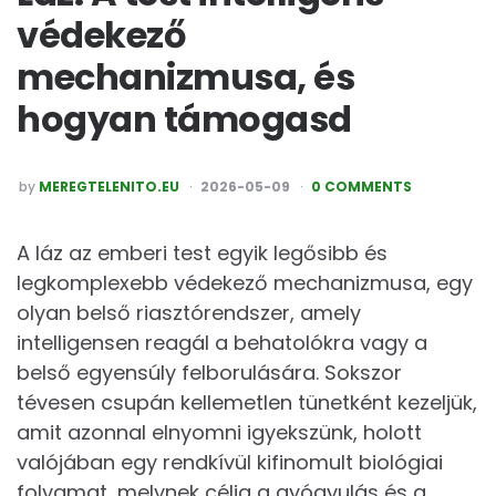
védekező
mechanizmusa, és
hogyan támogasd
POSTED
by
MEREGTELENITO.EU
2026-05-09
0 COMMENTS
A láz az emberi test egyik legősibb és
legkomplexebb védekező mechanizmusa, egy
olyan belső riasztórendszer, amely
intelligensen reagál a behatolókra vagy a
belső egyensúly felborulására. Sokszor
tévesen csupán kellemetlen tünetként kezeljük,
amit azonnal elnyomni igyekszünk, holott
valójában egy rendkívül kifinomult biológiai
folyamat, melynek célja a gyógyulás és a